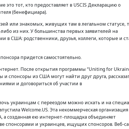
е это тот, кто предоставляет в USCIS Декларацию о
теля (бенефициара).
зей или знакомых, живущих там в легальном статусе, 
-либо из них. У большинства первых заявителей на
и в США: родственники, друзья, коллеги, которые и ст
 спонсора придется самостоятельно.
нтернет. После открытия программы “Uniting for Ukrain
ы и спонсоры из США могут найти друг друга, рассказа
ниями и договориться об участии в
очь украинцам с переездом можно искать и на специ
запустила Welcome.US. Эта некоммерческая организация
, а созданная ею интернет-площадка объединяет
ве спонсорами и украинцев, ищущих спонсоров. Веб-с