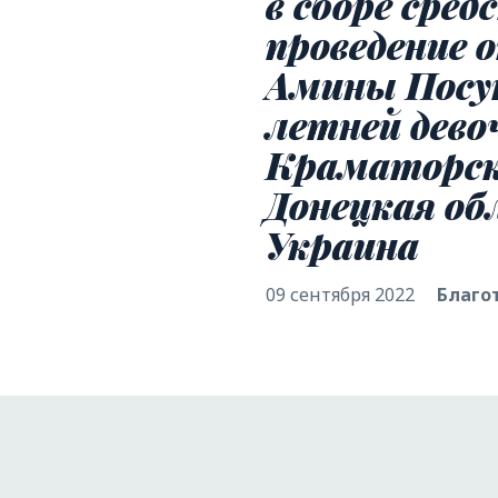
в сборе сред
проведение 
Амины Посун
летней дево
Краматорск
Донецкая обл
Украина
09 сентября 2022
Благо