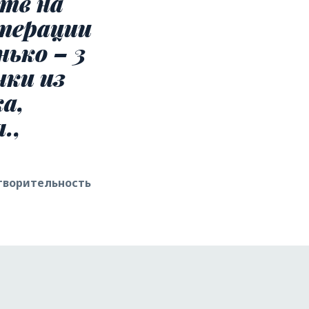
ств на
операции
ько – 3
чки из
а,
.,
творительность