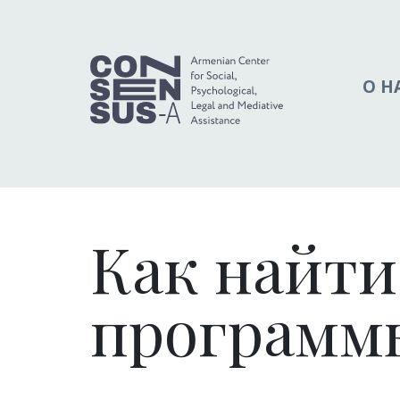
О Н
Как найти
программы 