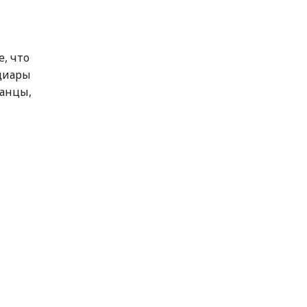
, что
ициары
канцы,