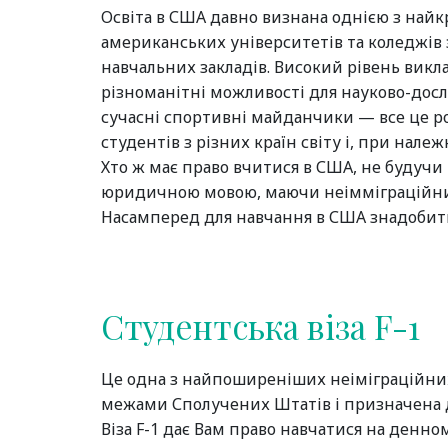
Освіта в США давно визнана однією з найкр
американських університетів та коледжів
навчальних закладів. Високий рівень викл
різноманітні можливості для науково-дослі
сучасні спортивні майданчики — все це р
студентів з різних країн світу і, при належ
Хто ж має право вчитися в США, не будучи 
юридичною мовою, маючи неімміграційний
Насамперед для навчання в США знадобить
Студентська віза F-1
Це одна з найпоширеніших неіміграційних 
межами Сполучених Штатів і призначена д
Віза F-1 дає Вам право навчатися на денном