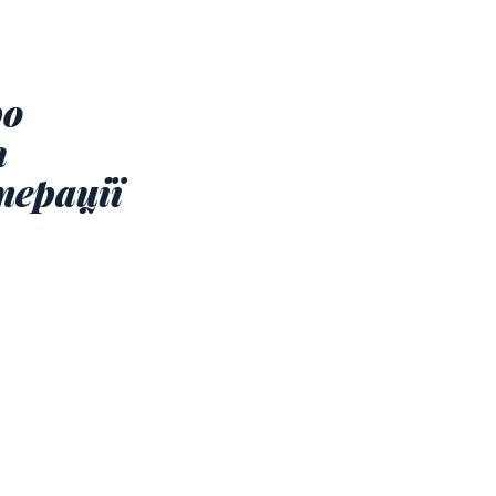
ро
я
перації