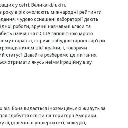
ащих у світі. Велика кількіть
 з року в рік очолюють міжнародні рейтинги
адання, чудово оснащені лабораторії дають
дної роботи, зручні навчальні класи та
обить навчання в США заповітною мрією
ному старанні, сприяє побудові гарної кар’єри.
громадянином цієї країни, і, говорячи
 статус? Давайте розберемо це питання.
ся отримати якусь неімміграційну візу.
віз. Вона видається іноземцям, які живуть за
ля здобуття освіти на території Америки.
у відділенні в університеті, коледжі,