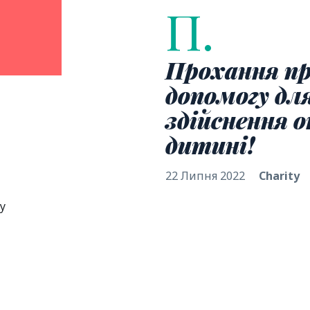
П.
Прохання п
допомогу дл
здійснення о
дитині!
22 Липня 2022
Сharity
у