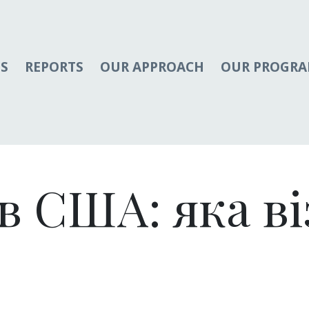
S
REPORTS
OUR APPROACH
OUR PROGR
в США: яка ві