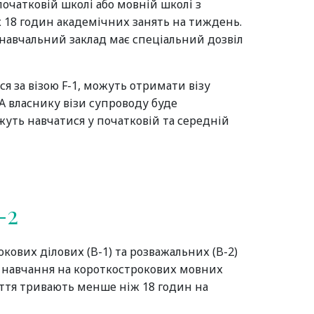
 початковій школі або мовній школі з
18 годин академічних занять на тиждень.
навчальний заклад має спеціальний дозвіл
ся за візою F-1, можуть отримати візу
А власнику візи супроводу буде
жуть навчатися у початковій та середній
-2
окових ділових (B-1) та розважальних (B-2)
я навчання на короткострокових мовних
няття тривають менше ніж 18 годин на